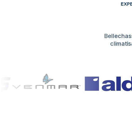
EXP
Bellechas
climatis