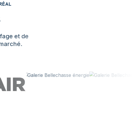
RÉAL
s
fage et de
u marché.