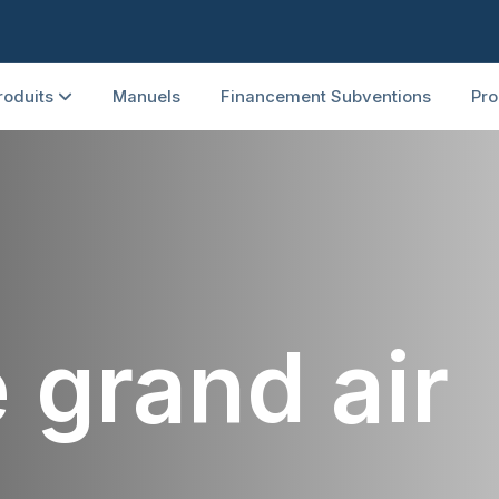
roduits
Manuels
Financement Subventions
Pro
e grand air